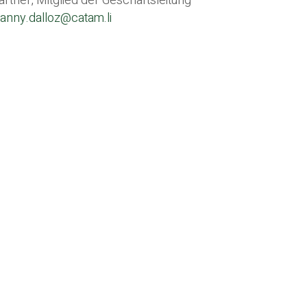
artner, Mitglied der Geschäftsleitung
oanny.dalloz@catam.li