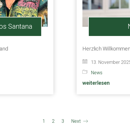
los Santana
land
Herzlich Willkomme
13. November 202
News
weiterlesen
1
2
3
Next