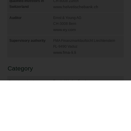
bzw. Verkaufsaufträge, welche über das
Mitteilungsfenster oder E-Mail erteilt werden,
entgegengenommen. Weiters begründen keine der
Informationen auf diesen Webseiten eine
Empfehlung zum Erwerb oder zur Veräußerung von
Anlageprodukten oder zur Ausübung anderer
Transaktionen. Eine Beratung durch eine qualifizierte
Person wird empfohlen, bevor Anlage- oder
sonstige Entscheide gefällt werden. Dies gilt
insbesondere für Personen mit US-Domizil oder US-
Nationalität.
Keine Gewährleistung / Keine Garantie
Catam Asset Management AG kompiliert und
aktualisiert die Inhalte dieser Internetseiten
regelmäßig und mit größter Sorgfalt. Dennoch
dienen die Daten nur zur allgemeinen Information
und haben keinerlei bindenden Charakter. Sie können
deshalb auch keine eingehende individuelle Beratung
ersetzen und auch nicht die Grundlage von
Investitionsentscheidungen bilden.