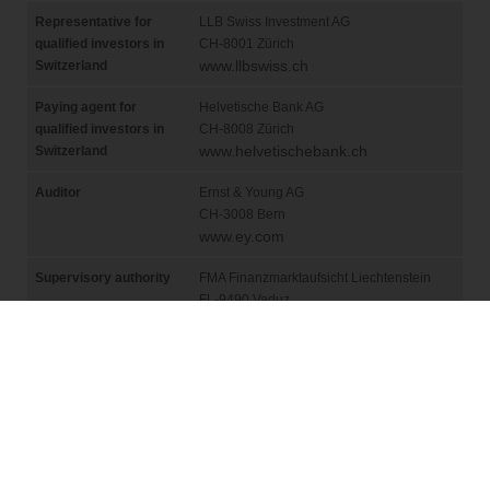
bzw. Verkaufsaufträge, welche über das
Mitteilungsfenster oder E-Mail erteilt werden,
entgegengenommen. Weiters begründen keine der
Informationen auf diesen Webseiten eine
Empfehlung zum Erwerb oder zur Veräußerung von
Anlageprodukten oder zur Ausübung anderer
Transaktionen. Eine Beratung durch eine qualifizierte
Person wird empfohlen, bevor Anlage- oder
sonstige Entscheide gefällt werden. Dies gilt
insbesondere für Personen mit US-Domizil oder US-
Nationalität.
Keine Gewährleistung / Keine Garantie
Catam Asset Management AG kompiliert und
aktualisiert die Inhalte dieser Internetseiten
regelmäßig und mit größter Sorgfalt. Dennoch
dienen die Daten nur zur allgemeinen Information
und haben keinerlei bindenden Charakter. Sie können
deshalb auch keine eingehende individuelle Beratung
ersetzen und auch nicht die Grundlage von
Investitionsentscheidungen bilden.