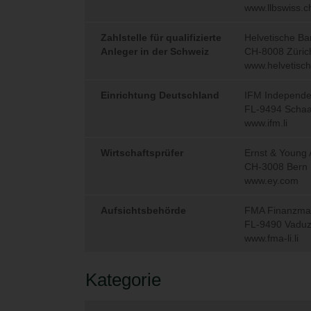
sonstige Entscheide ge
Nationalität.
Keine Gewährleistung 
Catam Asset Management
mit größter Sorgfalt. 
bindenden Charakter. S
auch nicht die Grundla
Markt- und Anlageberic
verarbeiteten Informati
können sich die Daten 
Haftung oder Garantie fü
Informationen kann d
Warnung vor Risiken
Diese Website wurde v
Die auf der Website en
Steuer- oder sonstige 