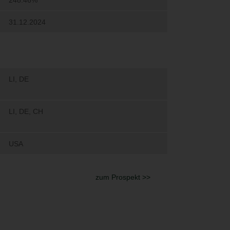
Domizil oder US-
etseiten regelmäßig und
und haben keinerlei
ratung ersetzen und
n verfasst. Die
rotz aller Sorgfalt
n Angaben Dritter. Eine
rfügung gestellten
tionszwecke erstellt.
der als Rechts-,
hnten Investments