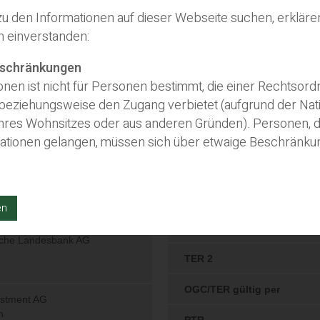
u den Informationen auf dieser Webseite suchen, erklären
 einverstanden:
inschränkungen
ionen ist nicht für Personen bestimmt, die einer Rechtsor
 beziehungsweise den Zugang verbietet (aufgrund der Natio
hres Wohnsitzes oder aus anderen Gründen). Personen, di
ationen gelangen, müssen sich über etwaige Beschränku
in Angebot
en
n auf dieser Webseite stellen keinerlei Kaufaufforderung 
tion und der Nutzung durch den Empfänger. Entsprechend
räge, welche über das Mitteilungsfenster oder E-Mail erte
ters begründen keine der Informationen auf diesen We
b oder zur Veräußerung von Anlageprodukten oder zur 
ratung durch eine qualifizierte Person wird empfohlen, be