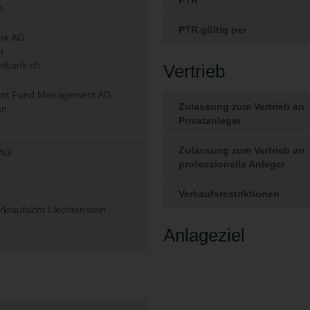
fällt werden. Dies gilt insbesondere für Personen mit US-
/ Keine Garantie
 AG kompiliert und aktualisiert die Inhalte dieser Intern
Dennoch dienen die Daten nur zur allgemeinen Information 
ie können deshalb auch keine eingehende individuelle Be
ge von Investitionsentscheidungen bilden.
hte auf diesen Webseiten wurden von unseren Mitarbeiter
onen stammen aus Quellen, die wir für zuverlässig halten. T
inzwischen verändert haben oder beruhen auf fehlerhafte
r die Aktualität, Richtigkeit und Vollständigkeit der zur Ve
aher nicht übernommen werden.
on Catam Asset Management AG ausschließlich für Informa
thaltenen Informationen sind nicht als Anlageempfehlung o
Beratung zu verstehen. Bitte beachten Sie, dass die erwä