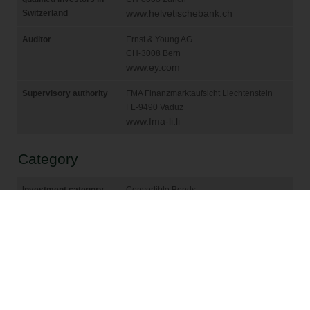
bzw. Verkaufsaufträge, welche über das
Mitteilungsfenster oder E-Mail erteilt werden,
entgegengenommen. Weiters begründen keine der
Informationen auf diesen Webseiten eine
Empfehlung zum Erwerb oder zur Veräußerung von
Anlageprodukten oder zur Ausübung anderer
Transaktionen. Eine Beratung durch eine qualifizierte
Person wird empfohlen, bevor Anlage- oder
sonstige Entscheide gefällt werden. Dies gilt
insbesondere für Personen mit US-Domizil oder US-
Nationalität.
Keine Gewährleistung / Keine Garantie
Catam Asset Management AG kompiliert und
aktualisiert die Inhalte dieser Internetseiten
regelmäßig und mit größter Sorgfalt. Dennoch
dienen die Daten nur zur allgemeinen Information
und haben keinerlei bindenden Charakter. Sie können
deshalb auch keine eingehende individuelle Beratung
ersetzen und auch nicht die Grundlage von
Investitionsentscheidungen bilden.